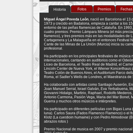
Fotos
Premios
Fechas
Historia
Miguel Ángel Poveda León
, nació en Barcelona el 13 
1973 y crecido en Badalona, empieza a cantar a los 15
entorno de las peñas flamencas de Cataluña. En 1993,
cuatro premios: Premio Lámpara Minera (el más preci
flamenco), y tres premios más en las modalidades de L
Cartagenera y La Malagueña en el entonces Festival N
Cante de las Minas de La Unión (Murcia) inicia su car
profesional.
Ha participado en los principales festivales de música 
internacionales, cantando en auditorios como el Odeón 
Liceo de Barcelona, el Teatro Real de Madrid, el Carneg
Lincoln Center de Nueva York, el Wiener Koncerthaus d
Teatro Colón de Buenos Aires, el Auditorium Parco del
Roma, el Sadler’s Wells de Londres, el Maestranza de
Ha colaborado con artistas como Santiago Auserón, En
Joan Manuel Serrat, Israel Galván, Eva Yerbabuena, Ma
Giovanni Hidalgo, Martirio, Raphael, Rodolfo Mederos, 
Antonio Carmona, Pasión Vega, Maria del Mar Bonet, M
Guerra y muchos otros músicos e intérpretes.
Ha participado en diferentes películas con Bigas Luna (
luna). Carlos Saura (Fados Flamenco Flamenco) o el f
Klotz (La cuestioin humaine) y con Pedro Almodovar (
abrazos rotos )
Premio Nacional de musica en 2007 y premio nacional 