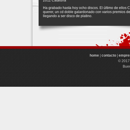
2011 Cataluña
Ha grabado hasta hoy ocho discos. El último de ellos C
querer, un cd doble galardonado con varios premios de
llegando a ser disco de platino.
home
|
contacto
|
empre
© 2017
Buen