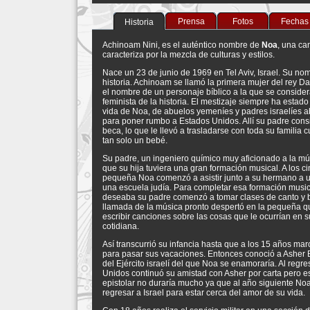
Prensa
Fotos
Fechas
Historia
Achinoam Nini, es el auténtico nombre de
Noa
, una ca
caracteriza por la mezcla de culturas y estilos.
Nace un 23 de junio de 1969 en Tel Aviv, Israel. Su no
historia. Achinoam se llamó la primera mujer del rey D
el nombre de un personaje bíblico a la que se consider
feminista de la historia. El mestizaje siempre ha estado
vida de Noa, de abuelos yemeníes y padres israelíes 
para poner rumbo a Estados Unidos. Allí su padre cons
beca, lo que le llevó a trasladarse con toda su familia
tan solo un bebé.
Su padre, un ingeniero químico muy aficionado a la mú
que su hija tuviera una gran formación musical. A los c
pequeña Noa comenzó a asistir junto a su hermano a 
una escuela judía. Para completar esa formación musi
deseaba su padre comenzó a tomar clases de canto y b
llamada de la música pronto despertó en la pequeña 
escribir canciones sobre las cosas que le ocurrían en s
cotidiana.
Así transcurrió su infancia hasta que a los 15 años mar
para pasar sus vacaciones. Entonces conoció a Asher Ba
del Ejército israelí del que Noa se enamoraría. Al regr
Unidos continuó su amistad con Asher por carta pero es
epistolar no duraría mucho ya que al año siguiente Noa
regresar a Israel para estar cerca del amor de su vida.