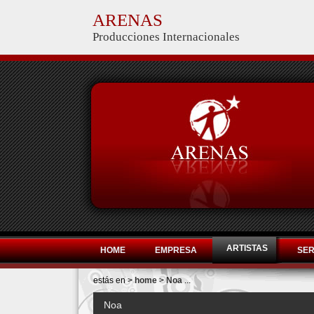
ARENAS
Producciones Internacionales
ARTISTAS
HOME
EMPRESA
SER
estás en >
home
>
Noa
...
Noa