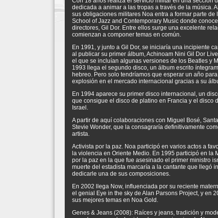
Con 18 años realiza el servicio militar en una sección d
dedicada a animar a las tropas a través de la música. 
sus obligaciones militares Noa entra a formar parte de
School of Jazz and Contemporary Music donde conoce
directores, Gil Dor. Entre ellos surge una excelente rel
comienzan a componer temas en común.
En 1991, y junto a Gil Dor, se iniciaría una incipiente c
al publicar su primer álbum, Achinoam Nini Gil Dor Live
el que se incluían algunas versiones de los Beatles y
1993 llega el segundo disco, un álbum escrito íntegra
hebreo. Pero solo tendríamos que esperar un año para
explosión en el mercado internacional gracias a su ál
En 1994 aparece su primer disco internacional, un di
que consigue el disco de platino en Francia y el disco 
Israel.
A partir de aquí colaboraciones con Miguel Bosé, Santa
Stevie Wonder, que la consagraría definitivamente co
artista.
Activista por la paz. Noa participó en varios actos a fav
la violencia en Oriente Medio. En 1995 participó en la 
por la paz en la que fue asesinado el primer ministro is
muerte del estadista marcaría a la cantante que llegó i
dedicarle una de sus composiciones.
En 2002 llega Now, influenciada por su reciente mater
el genial Eye in the sky de Alan Parsons Project, y en 
sus mejores temas en Noa Gold.
Genes & Jeans (2008): Raíces y jeans, tradición y mod